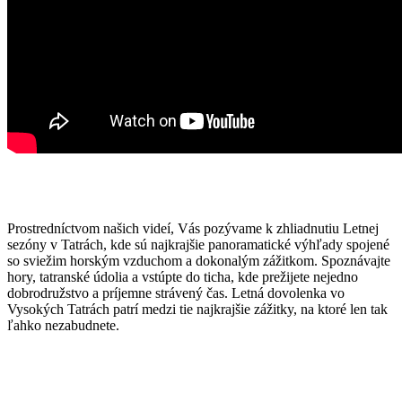
Prostredníctvom našich videí, Vás pozývame k zhliadnutiu Letnej
sezóny v Tatrách, kde sú najkrajšie panoramatické výhľady spojené
so sviežim horským vzduchom a dokonalým zážitkom. Spoznávajte
hory, tatranské údolia a vstúpte do ticha, kde prežijete nejedno
dobrodružstvo a príjemne strávený čas. Letná dovolenka vo
Vysokých Tatrách patrí medzi tie najkrajšie zážitky, na ktoré len tak
ľahko nezabudnete.