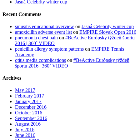
Jasná Celebrity winter cup
Recent Comments
sinusitis educational overview
on
Jasná Celebrity winter cup
amoxicillin adverse event list
on
EMPIRE Slovak Open 2016
pneumonia chest pain
on
#BeActive Európsky týždeň športu
2016 | 360˚ VIDEO
penicillin allergy symptom patterns
on
EMPIRE Tennis
Academy
otitis media complications
on
#BeActive Európsky týždeň
športu 2016 | 360˚ VIDEO
Archives
May 2017
February 2017
January 2017
December 2016
October 2016
September 2016
August 2016
July 2016
June 2016