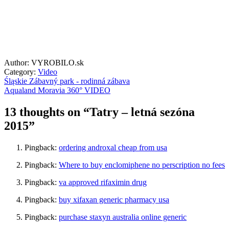
Author: VYROBILO.sk
Category:
Video
Śląskie Zábavný park - rodinná zábava
Aqualand Moravia 360° VIDEO
13 thoughts on “
Tatry – letná sezóna
2015
”
Pingback:
ordering androxal cheap from usa
Pingback:
Where to buy enclomiphene no perscription no fees
Pingback:
va approved rifaximin drug
Pingback:
buy xifaxan generic pharmacy usa
Pingback:
purchase staxyn australia online generic