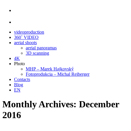
videoproduction
360˚ VIDEO
aerial shoots
aerial panoramas
3D scanning
4K
Photo
MHP – Marek Hajkovský
Fotoprodukcia – Michal Reiberger
Contacts
Blog
EN
Monthly Archives:
December
2016