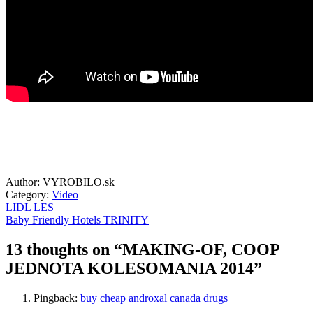
Author: VYROBILO.sk
Category:
Video
LIDL LES
Baby Friendly Hotels TRINITY
13 thoughts on “
MAKING-OF, COOP
JEDNOTA KOLESOMANIA 2014
”
Pingback:
buy cheap androxal canada drugs