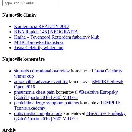
Najnovšie články
Konferencia REALITY 2017
KBA Rapida 145 | NEOGRAFIA
Kniha – Feyenoord Rotterdam futbalový klub
MBK Karlovka Bratislava
Jasná Celebrity winter cup
Najnovšie komentáre
sinusitis educational overview
komentoval
Jasná Celebrity
winter cup
amoxicillin adverse event list
komentoval
EMPIRE Slovak
Open 2016
pneumonia chest pain
komentoval
#BeActive Európsky
týždeň športu 2016 | 360˚ VIDEO
penicillin allergy symptom patterns
komentoval
EMPIRE
Tennis Academy
otitis media complications
komentoval
#BeActive Európsky
týždeň športu 2016 | 360˚ VIDEO
Archív