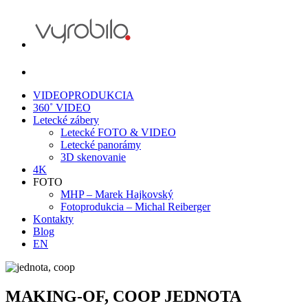
VIDEOPRODUKCIA
360˚ VIDEO
Letecké zábery
Letecké FOTO & VIDEO
Letecké panorámy
3D skenovanie
4K
FOTO
MHP – Marek Hajkovský
Fotoprodukcia – Michal Reiberger
Kontakty
Blog
EN
MAKING-OF, COOP JEDNOTA