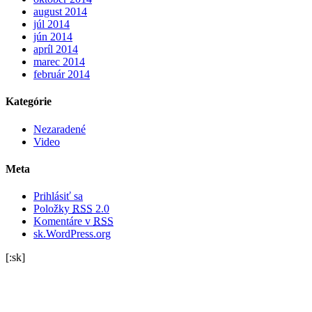
august 2014
júl 2014
jún 2014
apríl 2014
marec 2014
február 2014
Kategórie
Nezaradené
Video
Meta
Prihlásiť sa
Položky
RSS
2.0
Komentáre v
RSS
sk.WordPress.org
[:sk]