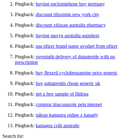
Pingback:
buying enclomiphene buy germany
Pingback:
discount rifaximin new york city
Pingback:
discount xifaxan australia pharmacy
Pingback:
buying staxyn australia suppliers
Pingback:
usa pfizer brand name avodart from pfizer
Pingback:
overnight delivery of dutasteride with no
prescription
Pingback:
buy flexeril cyclobenzaprine price generic
Pingback:
buy gabapentin cheap generic uk
Pingback:
get a free sample of fildena
Pingback:
comprar itraconazole pela internet
Pingback:
nákup kamagra online z kanady
Pingback:
kamagra coût australie
Search for: