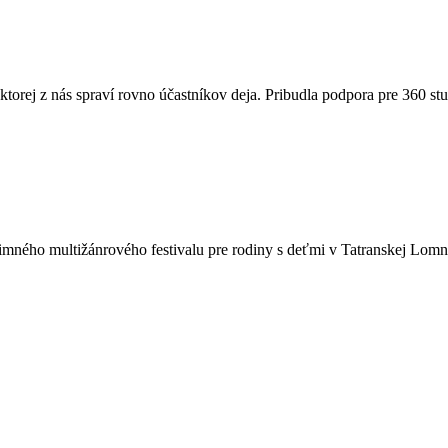
torej z nás spraví rovno účastníkov deja. Pribudla podpora pre 360 st
mného multižánrového festivalu pre rodiny s deťmi v Tatranskej Lomni
Sociálne siete