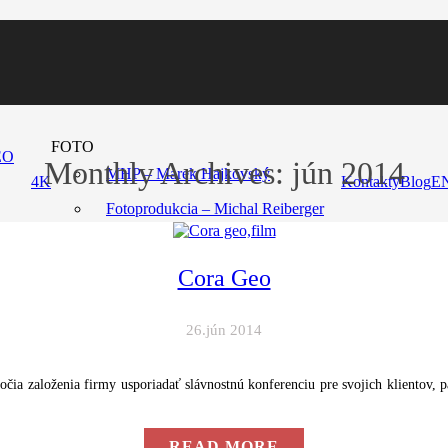
FOTO
EO
Monthly Archives:
jún 2014
MHP – Marek Hajkovský
4K
Kontakty
Blog
E
Fotoprodukcia – Michal Reiberger
Cora Geo
26.jún 2014
čia založenia firmy usporiadať slávnostnú konferenciu pre svojich klientov,
READ MORE