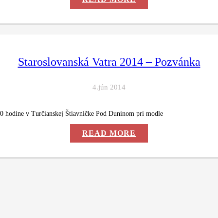
Staroslovanská Vatra 2014 – Pozvánka
4.jún 2014
00 hodine v Turčianskej Štiavničke Pod Duninom pri modle
READ MORE