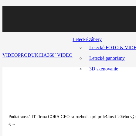
Letecké zábery
Letecké FOTO & VID
VIDEOPRODUKCIA
360˚ VIDEO
Letecké panorámy
3D skenovanie
Podtatranská IT firma CORA GEO sa rozhodla pri príležitosti 20tého výro
aj...