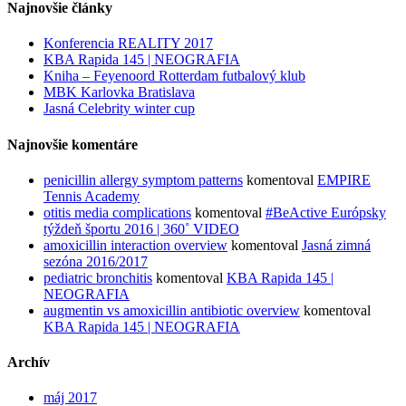
Najnovšie články
Konferencia REALITY 2017
KBA Rapida 145 | NEOGRAFIA
Kniha – Feyenoord Rotterdam futbalový klub
MBK Karlovka Bratislava
Jasná Celebrity winter cup
Najnovšie komentáre
penicillin allergy symptom patterns
komentoval
EMPIRE
Tennis Academy
otitis media complications
komentoval
#BeActive Európsky
týždeň športu 2016 | 360˚ VIDEO
amoxicillin interaction overview
komentoval
Jasná zimná
sezóna 2016/2017
pediatric bronchitis
komentoval
KBA Rapida 145 |
NEOGRAFIA
augmentin vs amoxicillin antibiotic overview
komentoval
KBA Rapida 145 | NEOGRAFIA
Archív
máj 2017