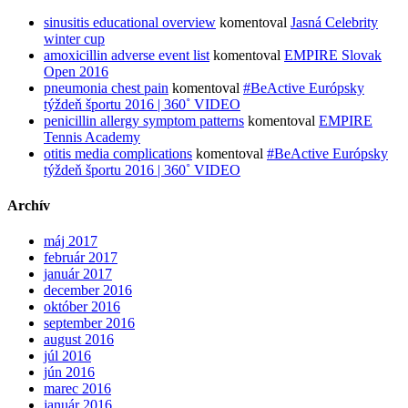
sinusitis educational overview
komentoval
Jasná Celebrity
winter cup
amoxicillin adverse event list
komentoval
EMPIRE Slovak
Open 2016
pneumonia chest pain
komentoval
#BeActive Európsky
týždeň športu 2016 | 360˚ VIDEO
penicillin allergy symptom patterns
komentoval
EMPIRE
Tennis Academy
otitis media complications
komentoval
#BeActive Európsky
týždeň športu 2016 | 360˚ VIDEO
Archív
máj 2017
február 2017
január 2017
december 2016
október 2016
september 2016
august 2016
júl 2016
jún 2016
marec 2016
január 2016