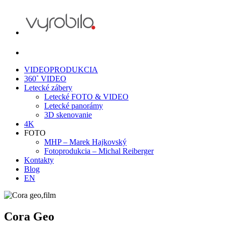
VIDEOPRODUKCIA
360˚ VIDEO
Letecké zábery
Letecké FOTO & VIDEO
Letecké panorámy
3D skenovanie
4K
FOTO
MHP – Marek Hajkovský
Fotoprodukcia – Michal Reiberger
Kontakty
Blog
EN
Cora Geo