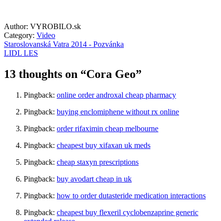
Author: VYROBILO.sk
Category:
Video
Staroslovanská Vatra 2014 - Pozvánka
LIDL LES
13 thoughts on “
Cora Geo
”
Pingback:
online order androxal cheap pharmacy
Pingback:
buying enclomiphene without rx online
Pingback:
order rifaximin cheap melbourne
Pingback:
cheapest buy xifaxan uk meds
Pingback:
cheap staxyn prescriptions
Pingback:
buy avodart cheap in uk
Pingback:
how to order dutasteride medication interactions
Pingback:
cheapest buy flexeril cyclobenzaprine generic