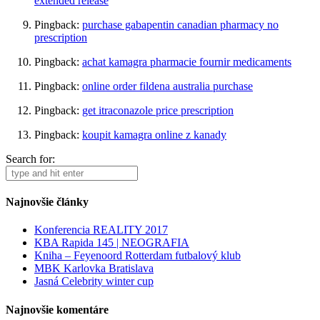
extended release
Pingback:
purchase gabapentin canadian pharmacy no
prescription
Pingback:
achat kamagra pharmacie fournir medicaments
Pingback:
online order fildena australia purchase
Pingback:
get itraconazole price prescription
Pingback:
koupit kamagra online z kanady
Search for:
Najnovšie články
Konferencia REALITY 2017
KBA Rapida 145 | NEOGRAFIA
Kniha – Feyenoord Rotterdam futbalový klub
MBK Karlovka Bratislava
Jasná Celebrity winter cup
Najnovšie komentáre